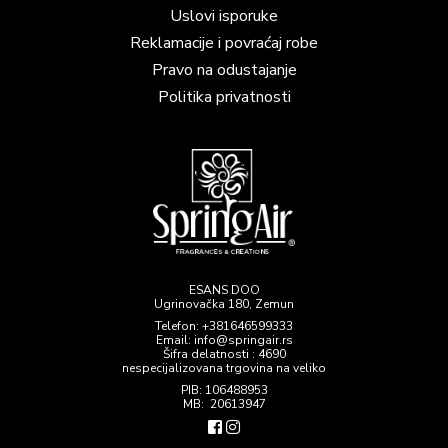
Uslovi isporuke
Reklamacije i povraćaj robe
Pravo na odustajanje
Politika privatnosti
ESANS DOO
Ugrinovačka 180, Zemun
Telefon:
+381646599333
Email: info@springair.rs
Šifra delatnosti : 4690
nespecijalizovana trgovina na veliko
PIB: 106488953
MB: 20613947