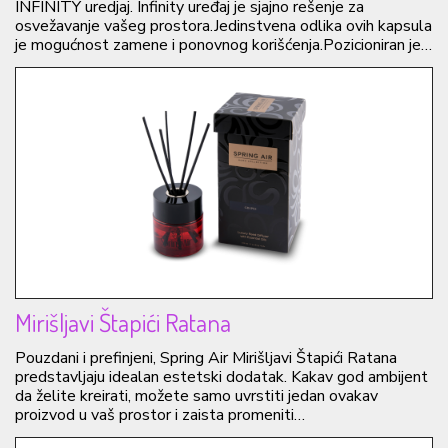
INFINITY uredjaj. Infinity uređaj je sjajno rešenje za
osvežavanje vašeg prostora.Jedinstvena odlika ovih kapsula
je mogućnost zamene i ponovnog korišćenja.Pozicioniran je…
Mirišljavi Štapići Ratana
Pouzdani i prefinjeni, Spring Air Mirišljavi Štapići Ratana
predstavljaju idealan estetski dodatak. Kakav god ambijent
da želite kreirati, možete samo uvrstiti jedan ovakav
proizvod u vaš prostor i zaista promeniti…