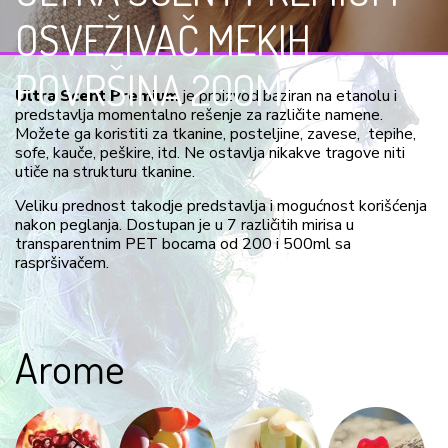
OSVEŽIVAČ MEKIH
POVRŠINA 200ML
Ultra Scent Premium
je proizvod baziran na etanolu i
predstavlja momentalno rešenje za različite namene.
Možete ga koristiti za tkanine, posteljine, zavese, tepihe,
sofe, kauče, peškire, itd. Ne ostavlja nikakve tragove niti
utiče na strukturu tkanine.
Veliku prednost takodje predstavlja i mogućnost korišćenja
nakon peglanja. Dostupan je u 7 različitih mirisa u
transparentnim PET bocama od 200 i 500ml sa
raspršivačem.
Arome