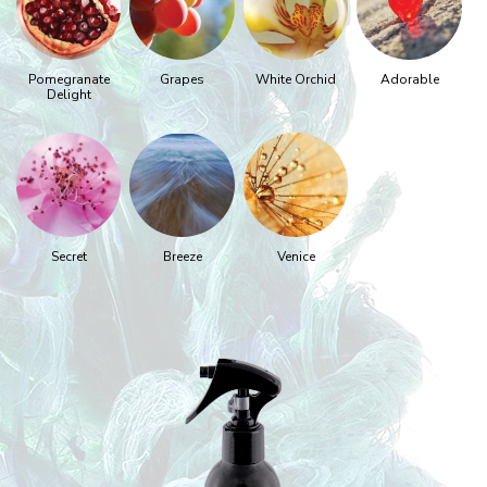
Pomegranate
Grapes
White Orchid
Adorable
Delight
Secret
Breeze
Venice