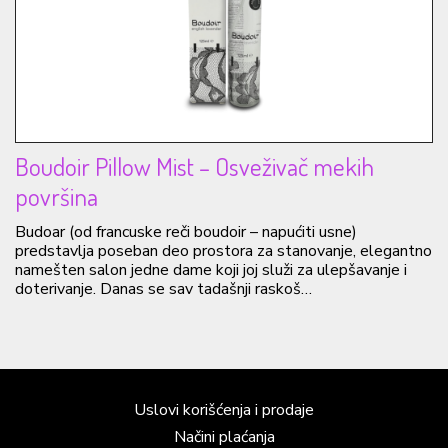
Boudoir Pillow Mist – Osveživač mekih
površina
Budoar (od francuske reči boudoir – napućiti usne)
predstavlja poseban deo prostora za stanovanje, elegantno
namešten salon jedne dame koji joj služi za ulepšavanje i
doterivanje. Danas se sav tadašnji raskoš…
Uslovi korišćenja i prodaje
Načini plaćanja