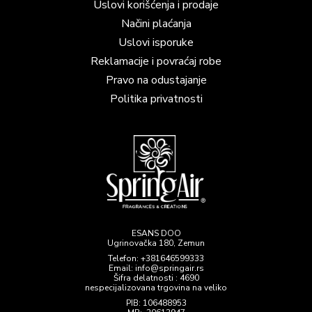
Uslovi korišćenja i prodaje
Načini plaćanja
Uslovi isporuke
Reklamacije i povraćaj robe
Pravo na odustajanje
Politika privatnosti
ESANS DOO
Ugrinovačka 180, Zemun
Telefon:
+381646599333
Email: info@springair.rs
Šifra delatnosti : 4690
nespecijalizovana trgovina na veliko
PIB: 106488953