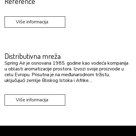
Reference
Više informacija
Distributivna mreža
Spring Air je osnovana 1985. godine kao vodeća kompanija
u oblasti aromatizacije prostora. Izvozi svoje proizvode u
celu Evropu. Prisutna je na međunarodnom tržistu,
uključujući zemlje Bliskog Istoka i Afrike….
Više informacija