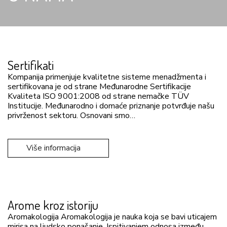
Sertifikati
Kompanija primenjuje kvalitetne sisteme menadžmenta i
sertifikovana je od strane Međunarodne Sertifikacije
Kvaliteta ISO 9001:2008 od strane nemačke TÜV
Institucije. Međunarodno i domaće priznanje potvrđuje našu
privrženost sektoru. Osnovani smo…
Više informacija
Arome kroz istoriju
Aromakologija Aromakologija je nauka koja se bavi uticajem
mirisa na ljudsko ponašanje. Ispitivanjem odnosa između