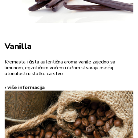
Vanilla
Kremasta i čista autentična aroma vanile zajedno sa
limunom, egzotičnim voćem i ružom stvaraju osećaj
utonulosti u slatko carstvo.
› više informacija