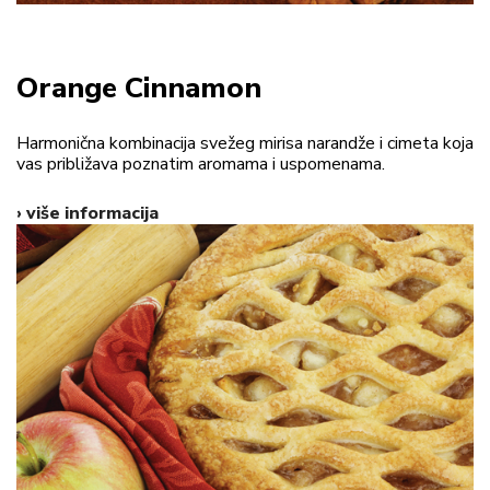
Orange Cinnamon
Harmonična kombinacija svežeg mirisa narandže i cimeta koja
vas približava poznatim aromama i uspomenama.
› više informacija