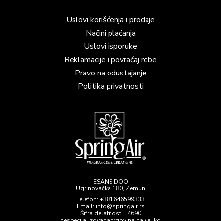
Uslovi korišćenja i prodaje
Načini plaćanja
Uslovi isporuke
Reklamacije i povraćaj robe
Pravo na odustajanje
Politika privatnosti
ESANS DOO
Ugrinovačka 180, Zemun
Telefon:
+381646599333
Email: info@springair.rs
Šifra delatnosti : 4690
nespecijalizovana trgovina na veliko