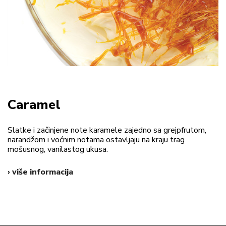
Caramel
Slatke i začinjene note karamele zajedno sa grejpfrutom,
narandžom i voćnim notama ostavljaju na kraju trag
mošusnog, vanilastog ukusa.
› više informacija