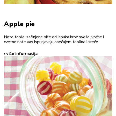
Apple pie
Note tople, začinjene pite od jabuka kroz sveže, voćne i
cvetne note vas ispunjavaju osećajem topline i sreće.
› više informacija