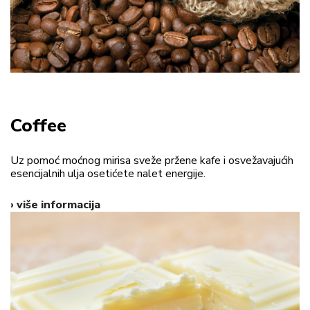
Coffee
Uz pomoć moćnog mirisa sveže pržene kafe i osvežavajućih
esencijalnih ulja osetićete nalet energije.
› više informacija