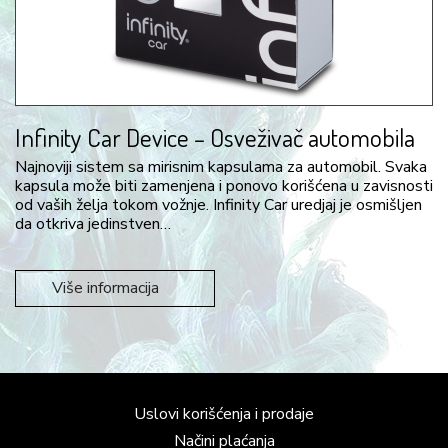
Infinity Car Device – Osveživač automobila
Najnoviji sistem sa mirisnim kapsulama za automobil. Svaka
kapsula može biti zamenjena i ponovo korišćena u zavisnosti
od vaših želja tokom vožnje. Infinity Car uredjaj je osmišljen
da otkriva jedinstven…
Više informacija
Uslovi korišćenja i prodaje
Načini plaćanja