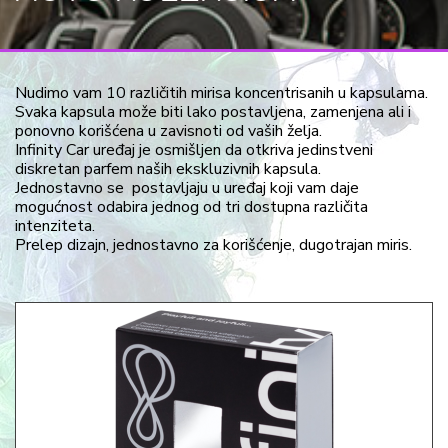
Nudimo vam 10 različitih mirisa koncentrisanih u kapsulama.
Svaka kapsula može biti lako postavljena, zamenjena ali i
ponovno korišćena u zavisnoti od vaših želja.
Infinity Car uređaj je osmišljen da otkriva jedinstveni
diskretan parfem naših ekskluzivnih kapsula.
Jednostavno se postavljaju u uređaj koji vam daje
mogućnost odabira jednog od tri dostupna različita
intenziteta.
Prelep dizajn, jednostavno za korišćenje, dugotrajan miris.