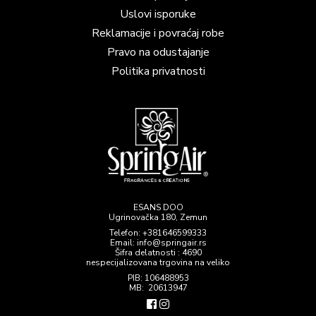
Uslovi isporuke
Reklamacije i povraćaj robe
Pravo na odustajanje
Politika privatnosti
ESANS DOO
Ugrinovačka 180, Zemun
Telefon:
+381646599333
Email: info@springair.rs
Šifra delatnosti : 4690
nespecijalizovana trgovina na veliko
PIB: 106488953
MB: 20613947