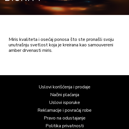
Miris kvaliteta i osećaj ponosa što ste pronašli svoju
unutrašnju svetlost koja je kreirana kao samouvereni
amber drvenasti miris.
Uslovi korišćenja i prodaje
Načini plaćanja
Uslovi isporuke
Reklamacije i povraćaj robe
Pravo na odustajanje
Politika privatnosti