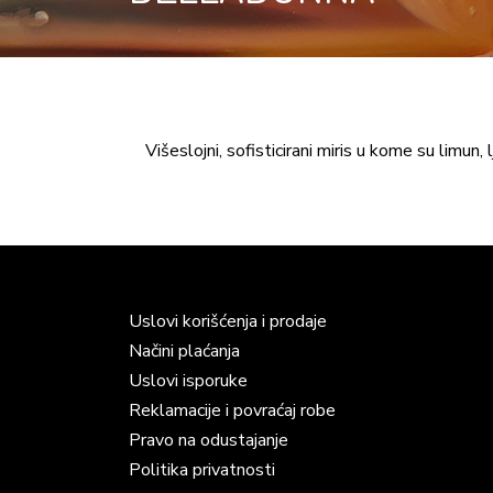
Višeslojni, sofisticirani miris u kome su limun
Uslovi korišćenja i prodaje
Načini plaćanja
Uslovi isporuke
Reklamacije i povraćaj robe
Pravo na odustajanje
Politika privatnosti