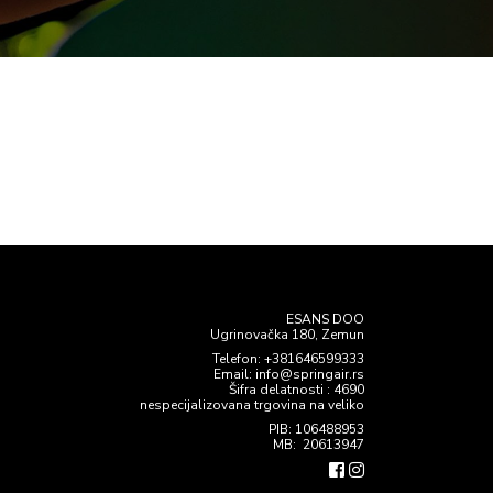
ESANS DOO
Ugrinovačka 180, Zemun
Telefon:
+381646599333
Email: info@springair.rs
Šifra delatnosti : 4690
nespecijalizovana trgovina na veliko
PIB: 106488953
MB: 20613947