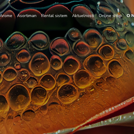
Arome
Asortiman
Rental sistem
Aktuelnosti
Online shop
O 