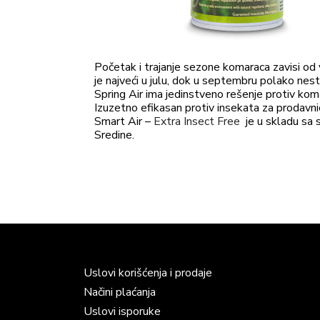
Početak i trajanje sezone komaraca zavisi od v
je najveći u julu, dok u septembru polako nest
Spring Air ima jedinstveno rešenje protiv koma
Izuzetno efikasan protiv insekata za prodavnic
Smart Air –
Extra Insect Free
je u skladu sa 
Sredine.
Uslovi korišćenja i prodaje
Načini plaćanja
Uslovi isporuke