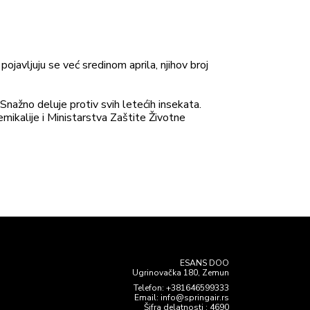
ojavljuju se već sredinom aprila, njihov broj
Snažno deluje protiv svih letećih insekata.
mikalije i Ministarstva Zaštite Životne
ESANS DOO
Ugrinovačka 180, Zemun
Telefon:
+381646599333
Email: info@springair.rs
Šifra delatnosti : 4690