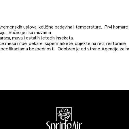
remenskih uslova, količine padavina i temperature. Prvi komarci p
aju. Slično je i sa muvama.
raca, muva i ostalih letećih insekata.
e mesa i ribe, pekare, supermarkete, objekte na reci, restorane. 
specifikacijama bezbednosti. Odobren je od strane Agencije za he