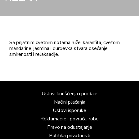
Sa prijatnim cvetnim notama ruže, karanfila, cvetom
mandarine, jasmina i đurđevka stvara osećanje
smirenosti i relaksacije.
Uslovi korišćenja i prodaje
Načini plaćanja
Uslovi isporuke
Reklamacije i povraćaj robe
Pravo na odustajanje
Politika privatnosti