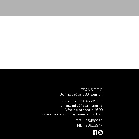
ESANS DOO
Ugrinovačka 180, Zemun
Telefon:
+381646599333
Email: info@springair.rs
Šifra delatnosti : 4690
nespecijalizovana trgovina na veliko
PIB: 106488953
MB: 20613947